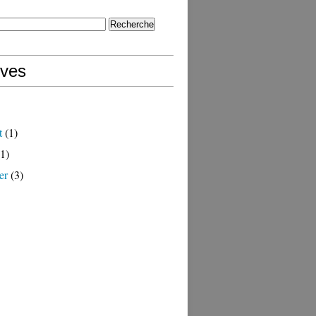
ives
t
(1)
1)
er
(3)