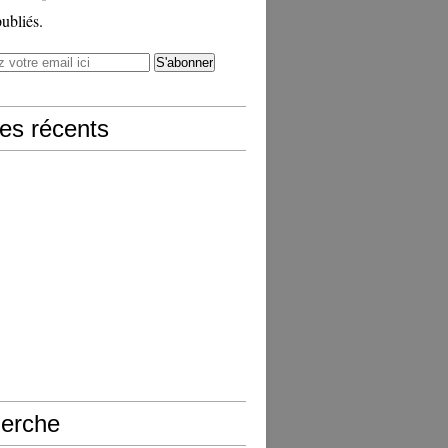
publiés.
les récents
erche