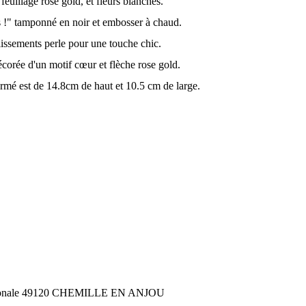
feuillage rose gold, et fleurs blanches.
s !" tamponné en noir et embosser à chaud.
lissements perle pour une touche chic.
corée d'un motif cœur et flèche rose gold.
ermé est de 14.8cm de haut et 10.5 cm de large.
ationale 49120 CHEMILLE EN ANJOU