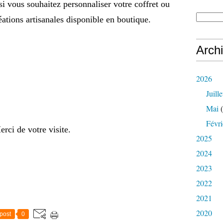
si vous souhaitez personnaliser votre coffret ou
ations artisanales disponible en boutique.
Arch
2026
Juille
Mai
(
Févri
erci de votre visite.
2025
2024
2023
2022
2021
2020
post
0