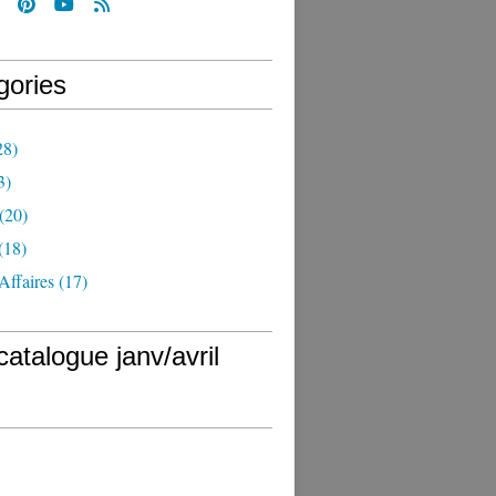
gories
28)
3)
(20)
(18)
Affaires
(17)
catalogue janv/avril