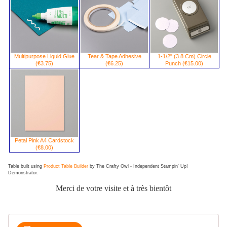
Multipurpose Liquid Glue
Tear & Tape Adhesive
1-1/2" (3.8 Cm) Circle
(€3.75)
(€6.25)
Punch (€15.00)
Petal Pink A4 Cardstock
(€8.00)
Table built using
Product Table Builder
by The Crafty Owl - Independent Stampin' Up!
Demonstrator.
Merci de votre visite et à très bientôt