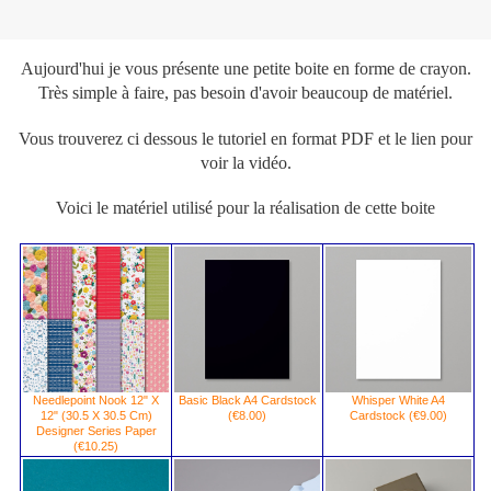
Aujourd'hui je vous présente une petite boite en forme de crayon.
Très simple à faire, pas besoin d'avoir beaucoup de matériel.
Vous trouverez ci dessous le tutoriel en format PDF et le lien pour
voir la vidéo.
Voici le matériel utilisé pour la réalisation de cette boite
Needlepoint Nook 12" X
Basic Black A4 Cardstock
Whisper White A4
12" (30.5 X 30.5 Cm)
(€8.00)
Cardstock (€9.00)
Designer Series Paper
(€10.25)